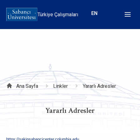
Ana
içeriğe
EN
Türkiye Çalışmaları
atla
Sayfa
Ana Sayfa
Linkler
Yararlı Adresler
yolu
Yararlı Adresler
https://sakipsabancicenter.columbia.edu